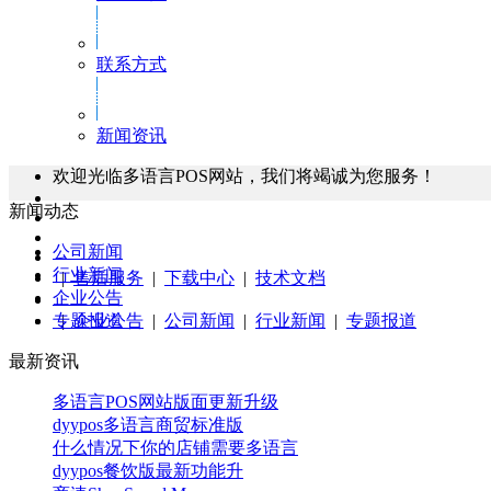
联系方式
新闻资讯
欢迎光临多语言POS网站，我们将竭诚为您服务！
新闻动态
公司新闻
行业新闻
|
售后服务
|
下载中心
|
技术文档
企业公告
|
专题报道
企业公告
|
公司新闻
|
行业新闻
|
专题报道
最新资讯
多语言POS网站版面更新升级
dyypos多语言商贸标准版
什么情况下你的店铺需要多语言
dyypos餐饮版最新功能升