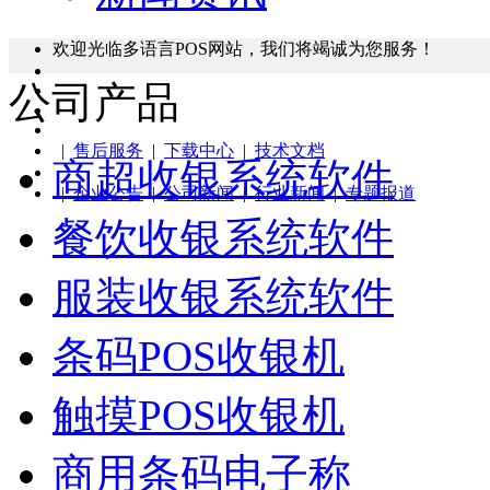
欢迎光临多语言POS网站，我们将竭诚为您服务！
公司产品
|
售后服务
|
下载中心
|
技术文档
商超收银系统软件
|
企业公告
|
公司新闻
|
行业新闻
|
专题报道
餐饮收银系统软件
服装收银系统软件
条码POS收银机
触摸POS收银机
商用条码电子称